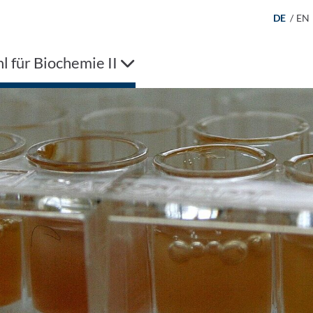
DE
/
EN
l für Biochemie II