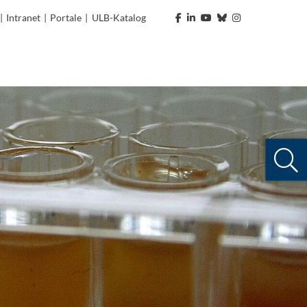
|
Intranet
|
Portale
|
ULB-Katalog