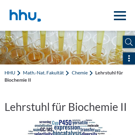
Zum Inhalt springen
Zur Suche springen
Sch
HHU
Math.-Nat. Fakultät
Chemie
Lehrstuhl für
Biochemie II
Lehrstuhl für Biochemie II