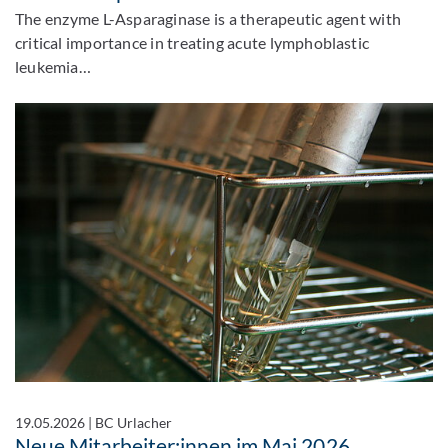
The enzyme L-Asparaginase is a therapeutic agent with
critical importance in treating acute lymphoblastic
leukemia…
19.05.2026
|
BC Urlacher
Neue Mitarbeiter:innen im Mai 2026