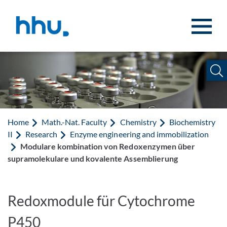
Jump to content
Jump to search
Home
Math.-Nat. Faculty
Chemistry
Biochemistry
II
Research
Enzyme engineering and immobilization
Modulare kombination von Redoxenzymen über
supramolekulare und kovalente Assemblierung
Redoxmodule für Cytochrome
P450